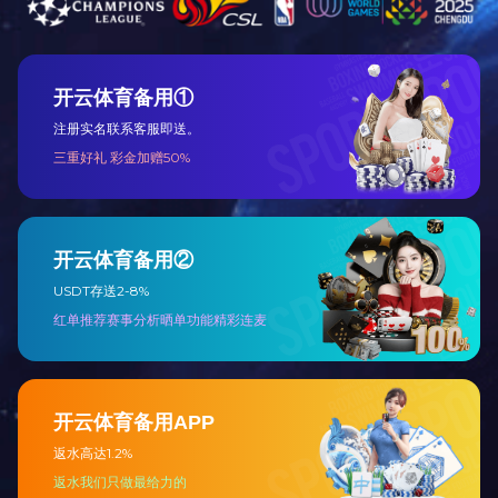
义节能运维
2025-11-18
2025上海国际压缩机及设备展盛大启幕|星空在线官网科
技展位燃爆全场 精彩持续上演！
2025-10-29
现场解锁磁悬浮节能方案 | 星空在线官网科技亮相2025
上海压缩机展
2025-10-17
磁悬浮真空泵国际领先！经工信部鉴定飞旋（星空在线
官网）科技自主研发磁悬浮真空泵达到国际领先水平！
2019-10-30
磁悬浮鼓风机国际领先！经工信部鉴定星空在线官网科
技磁悬浮鼓风机单机功率和系统效率国际领先！
2017-03-02
李克强：“你这8年的坚持，值。”
2020-03-23
更多
应用领域
APPLICATION FIELD
市政污水