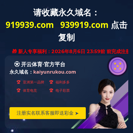
En
首页
核心技术
磁悬浮轴承技术
高速永磁电机技术
高频矢量变频技术
高效流体机械技术
磁悬浮产品
磁悬浮鼓风机
磁悬浮空气压缩机
磁悬浮MVR蒸汽压缩机
磁悬浮透平真空泵