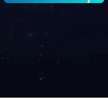
Copyright ©2016 ESURGING (TIANJIN) Technology Co.,Ltd.
ALL rights reserved.
津ICP备15002286号-1
公众号
视频号
AYX爱游戏官网
|
MK官方在线入口_MK(中国)
|
开云网页版页
面登录
|
多宝网
|
乐鱼买球
|
九游·官方版web站入口
|
米兰官方
网站
|
开云电子_开云(中国)
|
九游官方网站
|