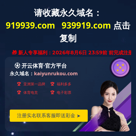
En
首页
核心技术
磁悬浮轴承技术
高速永磁电机技术
高频矢量变频技术
高效流体机械技术
磁悬浮产品
磁悬浮鼓风机
磁悬浮空气压缩机
磁悬浮MVR蒸汽压缩机
磁悬浮透平真空泵