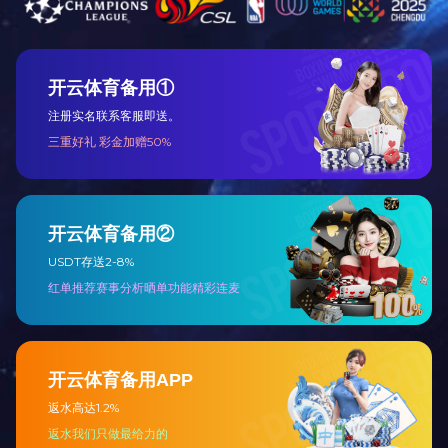
义节能运维
2025-11-18
2025上海国际压缩机及设备展盛大启幕|星空在线官网科
技展位燃爆全场 精彩持续上演！
2025-10-29
现场解锁磁悬浮节能方案 | 星空在线官网科技亮相2025
上海压缩机展
2025-10-17
磁悬浮真空泵国际领先！经工信部鉴定飞旋（星空在线
官网）科技自主研发磁悬浮真空泵达到国际领先水平！
2019-10-30
磁悬浮鼓风机国际领先！经工信部鉴定星空在线官网科
技磁悬浮鼓风机单机功率和系统效率国际领先！
2017-03-02
李克强：“你这8年的坚持，值。”
2020-03-23
更多
应用领域
APPLICATION FIELD
市政污水