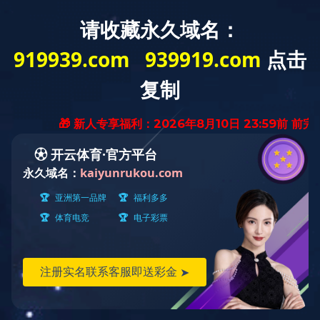
En
首页
核心技术
磁悬浮轴承技术
高速永磁电机技术
高频矢量变频技术
高效流体机械技术
磁悬浮产品
磁悬浮鼓风机
磁悬浮空气压缩机
磁悬浮MVR蒸汽压缩机
磁悬浮透平真空泵