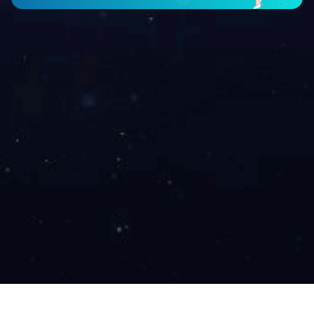
Copyright ©2016 ESURGING (TIANJIN) Technology Co.,Ltd.
ALL rights reserved.
津ICP备15002286号-1
公众号
视频号
AYX爱游戏官网
|
MK官方在线入口_MK(中国)
|
开云网页版页
面登录
|
多宝网
|
乐鱼买球
|
九游·官方版web站入口
|
米兰官方
网站
|
开云电子_开云(中国)
|
九游官方网站
|