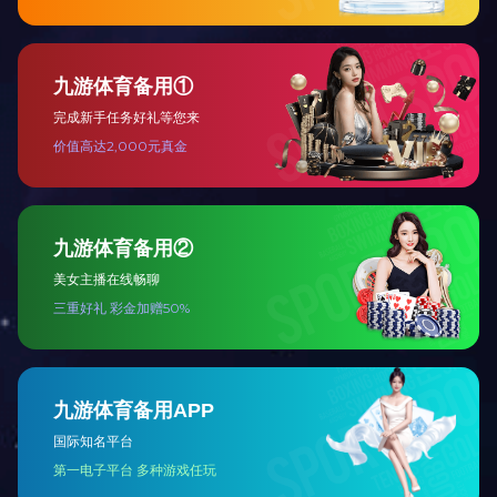
垃圾渗滤液
电子晶板
生物制药
星空在线官网(中国)
造纸纸浆
水泥建材
钢铁冶金
印染纺织
食品发酵
脱硫氧化
电力行业