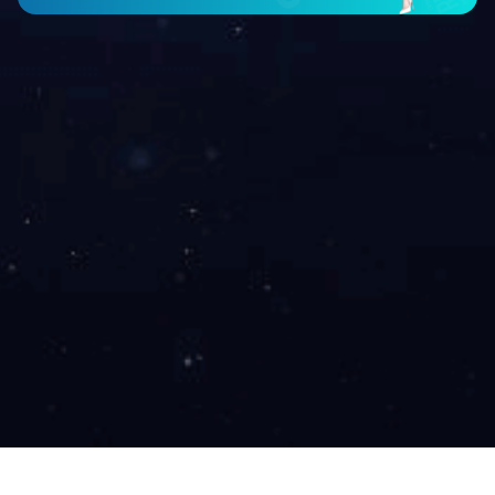
Copyright ©2016 ESURGING (TIANJIN) Technology Co.,Ltd.
ALL rights reserved.
津ICP备15002286号-1
公众号
视频号
AYX爱游戏官网
|
MK官方在线入口_MK(中国)
|
开云网页版页
面登录
|
多宝网
|
乐鱼买球
|
九游·官方版web站入口
|
米兰官方
网站
|
开云电子_开云(中国)
|
九游官方网站
|