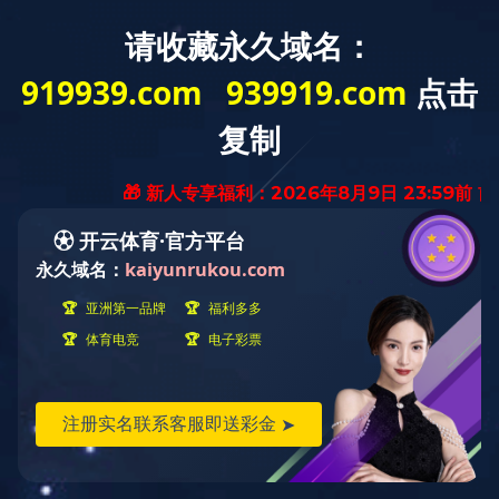
En
首页
核心技术
磁悬浮轴承技术
高速永磁电机技术
高频矢量变频技术
高效流体机械技术
磁悬浮产品
磁悬浮鼓风机
磁悬浮空气压缩机
磁悬浮MVR蒸汽压缩机
磁悬浮透平真空泵