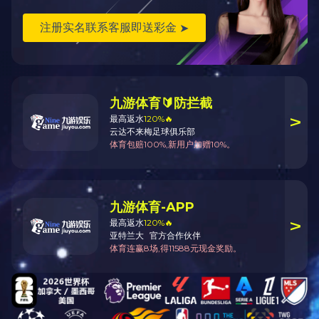
加入我们
在线留言
新闻中心
NEWS CENTERS
喜报丨星空在线官网科技再中标首创生态环保集团框架采购项目！连续三届，携
手六年！
告别高能耗高噪音，星空在线官网磁悬浮鼓风机重新定