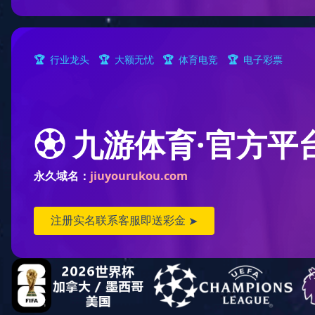
造纸纸浆
水泥建材
钢铁冶金
印染纺织
食品发酵
脱硫氧化
电力行业
合作伙伴
公司新闻
行业新闻
新闻中心
客户支持
客户培训
资料下载
服务与支持
企业简介
发展历程
企业理念
资质荣誉
关于星空在线官网
星空在线官网(中
国)
客户中心
招贤纳士