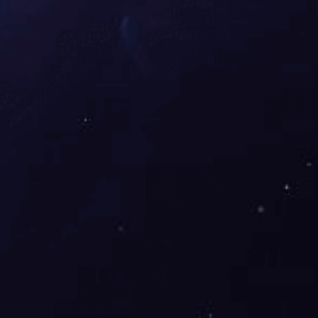
建设部、生态环境部联合印发《关于推进污水处理减污降碳协