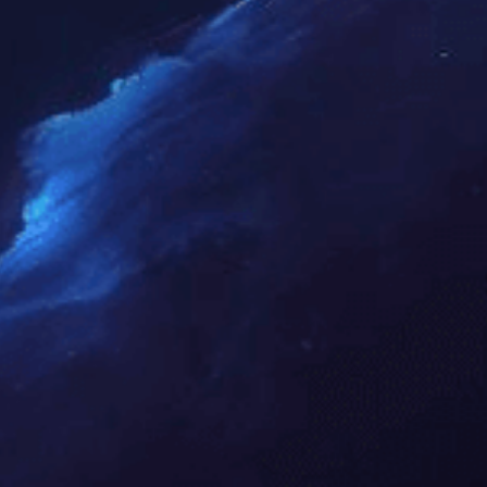
上有名，荣膺“2023年度天津市绿色工厂”称号。 本次绿色工