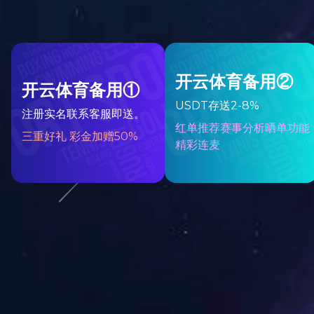
当前位置：
首页
>
新闻中心
>
公司新闻
工信部重磅发布！星空在线官网科技节能技术入
近日，工信部发布了《国家工业节能降碳技术应用指南与
选。 …
来源：
星空在线官网科技
时间：
2024-07-10
查看详情
用实力赢得认可！星空在线官网科技荣获“天津
近日，天津市工业和信息化局公布了天津市制造业单项冠
制高点，代表了制造业细分领域中…
来源：
星空在线官网科技