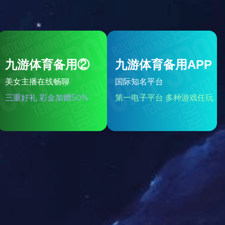
官网智能磁悬浮空气压缩机技术、智能磁悬浮透平真空泵技术入
业，星空在线官网名列榜单。 该奖项是制造业细分领域的行业