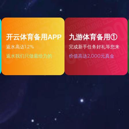
该领域深耕细作，凭借卓越的技术实力和创新理念，为行业树立了新
主题的直播活动，诚邀您…