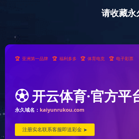
English
首页
核心技术
磁悬浮轴承技术
高速永磁电机技术
高频矢量变频技术
高效流体机械技术
磁悬浮产品
磁悬浮鼓风机
磁悬浮空气压缩机
磁悬浮蒸汽压缩机
磁悬浮透平真空泵
应用领域
市政污水
垃圾渗滤液
电子晶板
生物制药
星空在线官网(中国)