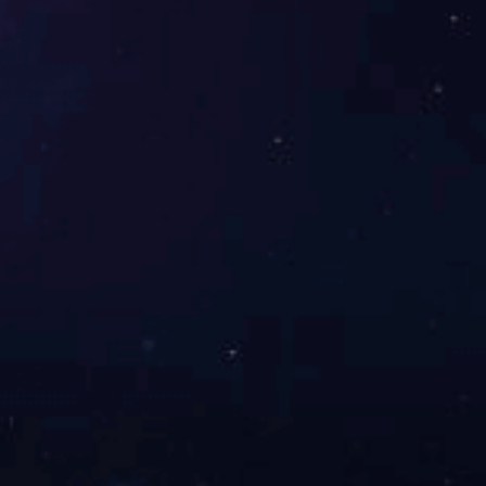
公众号
视频号