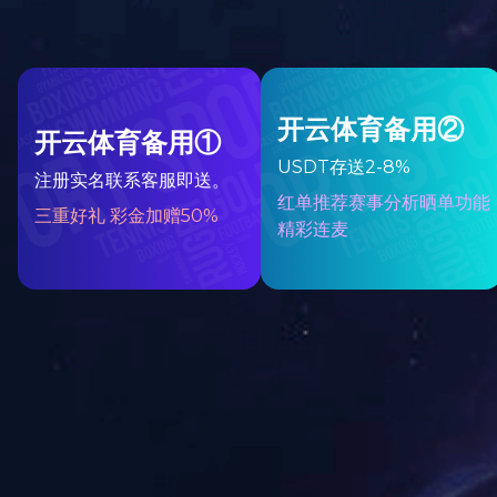
当前位置：
首页
>
新闻中心
>
公司新闻
直播预告 | 磁悬浮空气压缩机引领企业提质增效
星空在线官网科技作为磁悬浮流体装备专业品牌，长期以来在
携手拓华传媒，共同推出以“用磁悬浮技术改变生活”为
来源：
磁悬浮鼓风机空压机真空泵蒸汽压缩机
时间：
2024-10-11
查看详情
创新驱动 智造未来 — 共庆祖国华诞
来源：
星空在线官网科技
时间：
2024-10-01
查看详情