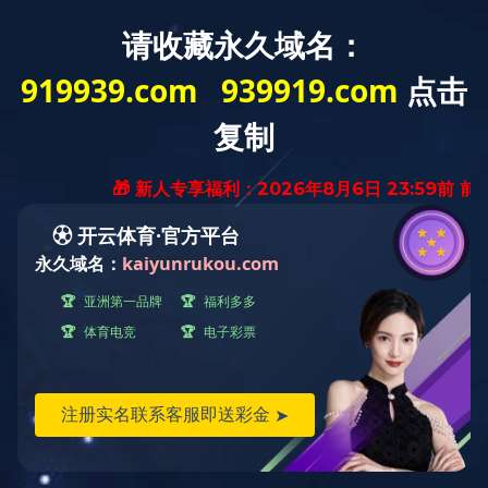
En
首页
核心技术
磁悬浮轴承技术
高速永磁电机技术
高频矢量变频技术
高效流体机械技术
磁悬浮产品
磁悬浮鼓风机
磁悬浮空气压缩机
磁悬浮MVR蒸汽压缩机
磁悬浮透平真空泵