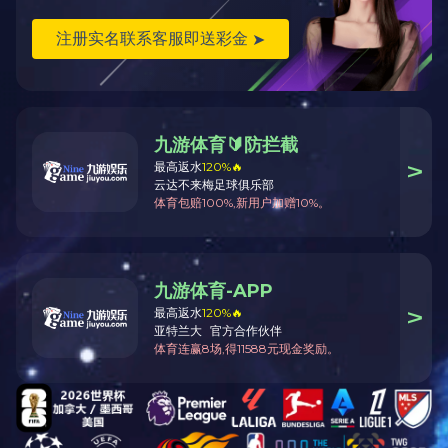
加入我们
在线留言
新闻中心
NEWS CENTERS
喜报丨星空在线官网科技再中标首创生态环保集团框架采购项目！连续三届，携
手六年！
告别高能耗高噪音，星空在线官网磁悬浮鼓风机重新定