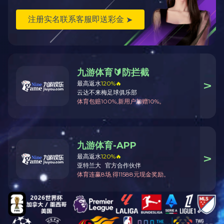
加入我们
在线留言
新闻中心
NEWS CENTERS
喜报丨星空在线官网科技再中标首创生态环保集团框架采购项目！连续三届，携
手六年！
告别高能耗高噪音，星空在线官网磁悬浮鼓风机重新定