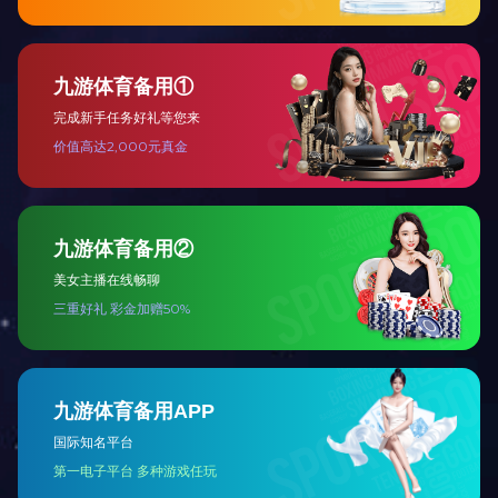
垃圾渗滤液
电子晶板
生物制药
星空在线官网(中国)
造纸纸浆
水泥建材
钢铁冶金
印染纺织
食品发酵
脱硫氧化
电力行业