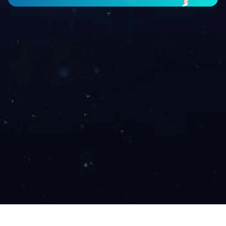
Copyright ©2016 ESURGING (TIANJIN) Technology Co.,Ltd.
ALL rights reserved.
津ICP备15002286号-1
公众号
视频号
AYX爱游戏官网
|
MK官方在线入口_MK(中国)
|
开云网页版页
面登录
|
多宝网
|
乐鱼买球
|
九游·官方版web站入口
|
米兰官方
网站
|
开云电子_开云(中国)
|
九游官方网站
|