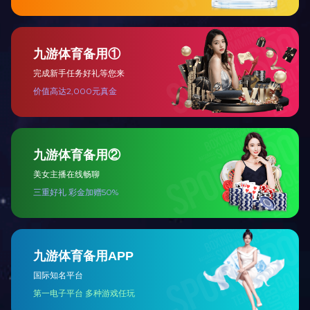
垃圾渗滤液
电子晶板
生物制药
星空在线官网(中国)
造纸纸浆
水泥建材
钢铁冶金
印染纺织
食品发酵
脱硫氧化
电力行业